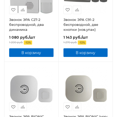
Звонок ЭРА C27-2
Звонок ЭРА C91-2
беспроводной, два
беспроводной, две
динамика
кнопки (нов.упак)
1 080
руб.
/шт
1 143
руб.
/шт
1 200
руб.
1 270
руб.
-
10
%
-
10
%
В корзину
В корзину
Звонок ЭРА BIONIC
Звонок ЭРА BIONIC Ivory