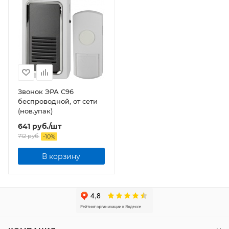
Звонок ЭРА C96
беспроводной, от сети
(нов.упак)
641
руб.
/шт
712
руб.
-
10
%
В корзину