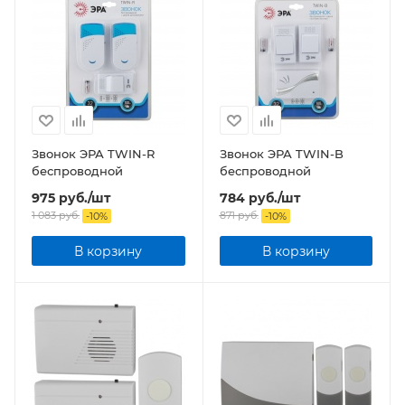
Звонок ЭРА TWIN-R
Звонок ЭРА TWIN-B
беспроводной
беспроводной
975
руб.
/шт
784
руб.
/шт
1 083
руб.
871
руб.
-
10
%
-
10
%
В корзину
В корзину