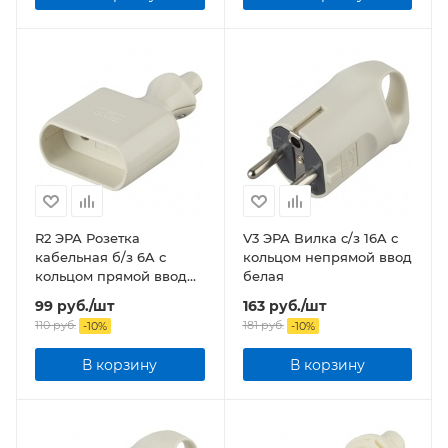
R2 ЭРА Розетка
V3 ЭРА Вилка c/з 16A с
кабельная б/з 6A с
кольцом непрямой ввод
кольцом прямой ввод
белая
белая
99
руб.
/шт
163
руб.
/шт
110
руб.
181
руб.
-
10
%
-
10
%
В корзину
В корзину