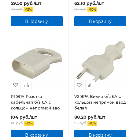
59.50
руб.
/шт
62.10
руб.
/шт
70
руб.
69
руб.
-
15
%
-
10
%
В корзину
В корзину
R1 ЭРА Розетка
V2 ЭРА Вилка б/з 6A с
кабельная б/з 6A с
кольцом непрямой ввод
кольцом непрямой ввод
белая
белая
104
руб.
/шт
88.20
руб.
/шт
116
руб.
98
руб.
-
10
%
-
10
%
В корзину
В корзину