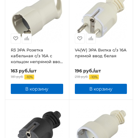
R3 ЭРА Розетка
V4(W) ЭРА Вилка c/з 16A
кабельная c/з 16A с
прямой ввод белая
кольцом непрямой ввод
белая
163
руб.
/шт
196
руб.
/шт
181
руб.
218
руб.
-
10
%
-
10
%
В корзину
В корзину