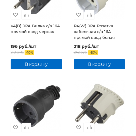
V4(B) ЭРА Вилка c/з 16A
R4(W) ЭРА Розетка
прямой ввод черная
кабельная c/з 16A
прямой ввод белая
196
руб.
/шт
218
руб.
/шт
218
руб.
242
руб.
-
10
%
-
10
%
В корзину
В корзину