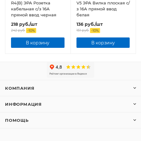
R4(B) ЭРА Розетка
V5 ЭРА Вилка плоская c/
кабельная c/з 16A
з 16A прямой ввод
прямой ввод черная
белая
218
руб.
/шт
136
руб.
/шт
242
руб.
151
руб.
-
10
%
-
10
%
В корзину
В корзину
КОМПАНИЯ
ИНФОРМАЦИЯ
ПОМОЩЬ