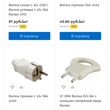
Вилка косая с з/к 4152 /
Вилка прямая 10А 4142
Вилка угловая с з/к 16А
белая 4110
57
руб.
/шт
45.90
руб.
/шт
67
руб.
54
руб.
-
15
%
-
15
%
В корзину
В корзину
Вилка прямая с з/к 16А
V1 ЭРА Вилка б/з 6A с
4140
кольцом непрямой ввод
белая