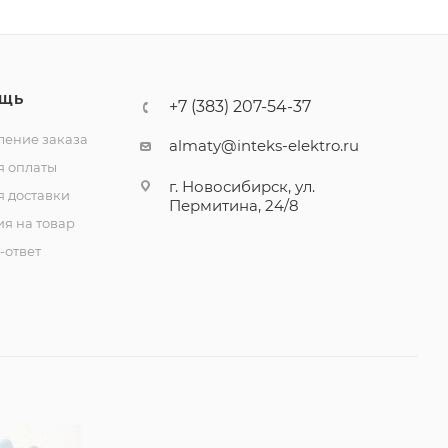
ЩЬ
+7 (383) 207-54-37
ение заказа
almaty@inteks-elektro.ru
я оплаты
г. Новосибирск, ул.
я доставки
Пермитина, 24/8
ия на товар
-ответ