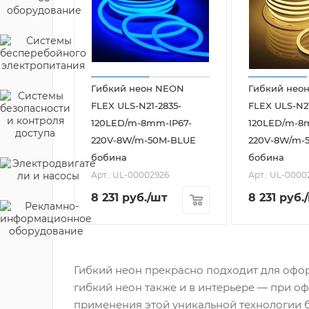
Гибкий неон NEON
Гибкий нео
FLEX ULS-N21-2835-
FLEX ULS-N21
120LED/m-8mm-IP67-
120LED/m-8
220V-8W/m-50M-BLUE
220V-8W/m
бобина
бобина
Арт.: UL-00002926
Арт.: UL-0000
8 231
руб.
/шт
8 231
руб.
Гибкий неон прекрасно подходит для офор
гибкий неон также и в интерьере — при 
применения этой уникальной технологии б