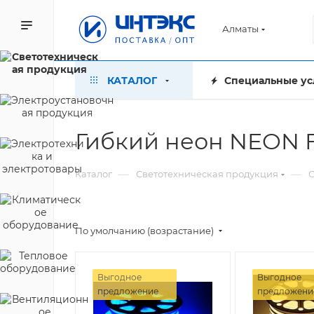
Алматы
КАТАЛОГ
Специальные ус
Гибкий неон NEON 
—
—
Каталог
Светотехническая продукция
С
По умолчанию (возрастание)
Выгодное
Выгодное
предложение
предложени