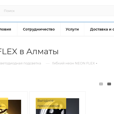
ловия
Сотрудничество
Услуги
Доставка и 
FLEX в Алматы
—
ветодиодная подсветка
Гибкий неон NEON FLEX
Выгодное
е
предложение