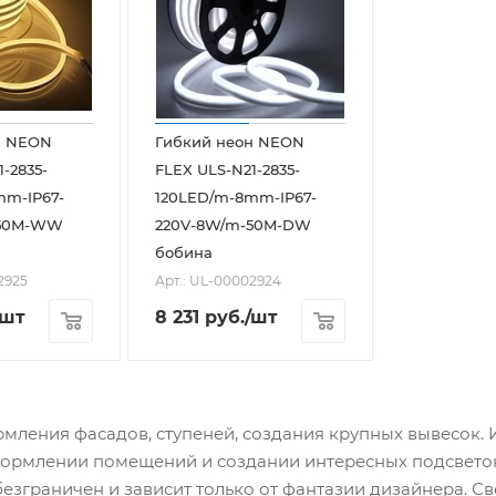
н NEON
Гибкий неон NEON
-2835-
FLEX ULS-N21-2835-
mm-IP67-
120LED/m-8mm-IP67-
-50M-WW
220V-8W/m-50M-DW
бобина
2925
Арт.: UL-00002924
/шт
8 231
руб.
/шт
мления фасадов, ступеней, создания крупных вывесок. 
оформлении помещений и создании интересных подсветок
езграничен и зависит только от фантазии дизайнера. 