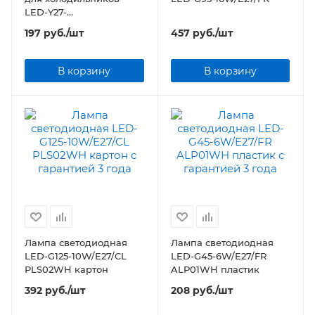
LED-Y27-
3W/WW/E14/FR/Z Volpe
197
руб.
/шт
457
руб.
/шт
В корзину
В корзину
Лампа светодиодная
Лампа светодиодная
LED-G125-10W/E27/CL
LED-G45-6W/E27/FR
PLS02WH картон
ALP01WH пластик
392
руб.
/шт
208
руб.
/шт