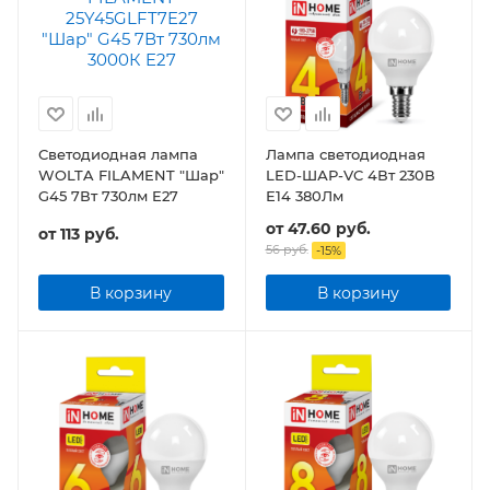
Светодиодная лампа
Лампа светодиодная
WOLTA FILAMENT "Шар"
LED-ШАР-VC 4Вт 230В
G45 7Вт 730лм E27
Е14 380Лм
от
47.60 руб.
от
113 руб.
56 руб.
-
15
%
В корзину
В корзину