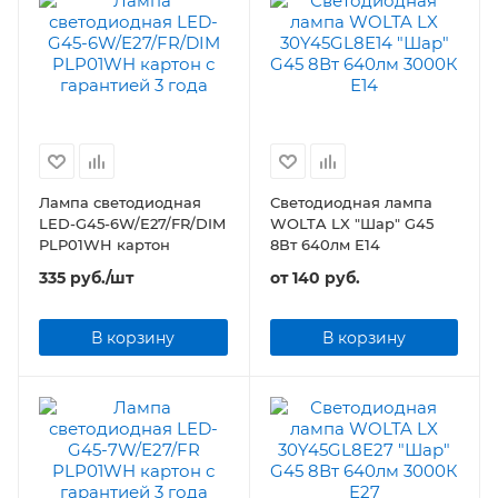
Лампа светодиодная
Светодиодная лампа
LED-G45-6W/E27/FR/DIM
WOLTA LX "Шар" G45
PLP01WH картон
8Вт 640лм Е14
335
руб.
/шт
от
140 руб.
В корзину
В корзину