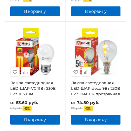
В корзину
В корзину
Лампа светодиодная
Лампа светодиодная
LED-ШАР-VC 11Вт 230В
LED-ШАР-deco 9Вт 230В
Е27 1050Лм
Е27 1040Лм прозрачная
от
53.60 руб.
от
74.80 руб.
63 руб.
88 руб.
-
15
%
-
15
%
В корзину
В корзину