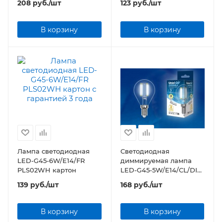
208
руб.
/шт
123
руб.
/шт
В корзину
В корзину
Лампа светодиодная
Светодиодная
LED-G45-6W/E14/FR
диммируемая лампа
PLS02WH картон
LED-G45-5W/E14/CL/DIM
прозрачная
139
руб.
/шт
168
руб.
/шт
В корзину
В корзину