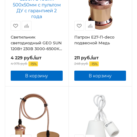
Светильник
Патрон Е27-П-deco
светодиодный GEO SUN
подвесной Медь
120Вт 230В 3000-6500К
8400лм 500x50мм с
4 229
руб.
/шт
211
руб.
/шт
пультом ДУ
4 975
руб.
248
руб.
-
15
%
-
15
%
В корзину
В корзину