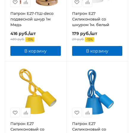
Патрон Е27-ПШ-deco
Патрон Е27
подвесной шнур 1м
Силиконовый со
Медь
шнуром 1м. белый
416
руб.
/шт
179
руб.
/шт
489
руб.
211
руб.
-
15
%
-
15
%
В корзину
В корзину
Патрон Е27
Патрон Е27
Силиконовый со
Силиконовый со