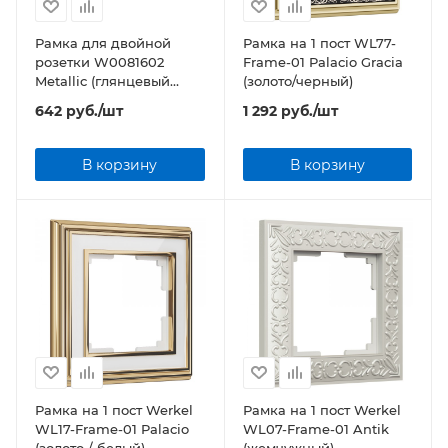
Рамка для двойной
Рамка на 1 пост WL77-
розетки W0081602
Frame-01 Palacio Gracia
Metallic (глянцевый
(золото/черный)
никель)
642
руб.
/шт
1 292
руб.
/шт
В корзину
В корзину
Рамка на 1 пост Werkel
Рамка на 1 пост Werkel
WL17-Frame-01 Palacio
WL07-Frame-01 Antik
(золото / белый)
(жемчужный)