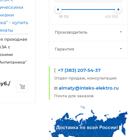
89 392
420 300
Производитель
ая проходная
.3A с
Гарантия
ескими
Антипаника"
+7 (383) 207-54-37
Отдел продаж, консультация
уб.
/
almaty@inteks-elektro.ru
Почта для заказов