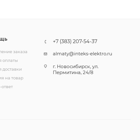
ЩЬ
+7 (383) 207-54-37
ение заказа
almaty@inteks-elektro.ru
я оплаты
г. Новосибирск, ул.
я доставки
Пермитина, 24/8
ия на товар
-ответ