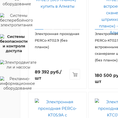
Электронная проходная
Электронна
PERCo-KT02.9 (без
PERCo-KT02.
планок)
встроенным
сканерами 
(без планок)
89 392
руб.
/
180 500
ру
шт
шт