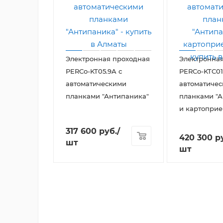
Электронная проходная
Электронна
PERCo-KT05.9A с
PERCo-KTC01
автоматическими
автоматиче
планками "Антипаника"
планками "А
и картопри
317 600
руб.
/
420 300
ру
шт
шт