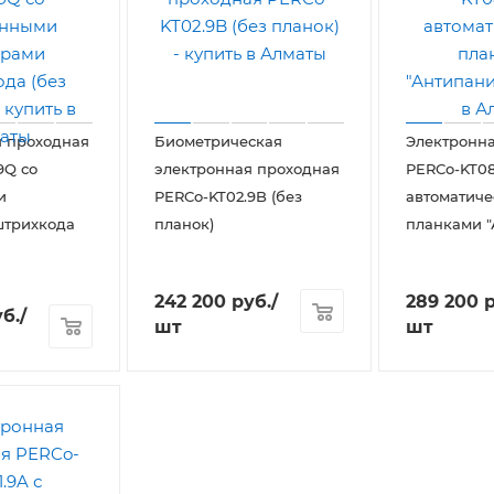
я проходная
Биометрическая
Электронн
9Q со
электронная проходная
PERCo-KT08
и
PERCo-KT02.9B (без
автоматич
штрихкода
планок)
планками "
242 200
руб.
/
289 200
р
б.
/
шт
шт