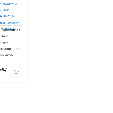
я проходная
.9A с
скими
нтипаника"
емником
б.
/