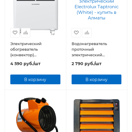
Электрический
Водонагреватель
обогреватель
проточный
(конвектор)
электрический
KALASHNIKOV KVCH-
Electrolux Taptronic
4 590
руб.
/шт
2 790
руб.
/шт
E10M-11 (механическое
(White)
управление)
В корзину
В корзину