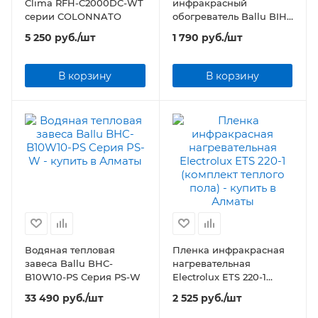
Clima RFH-C2000DC-WT
инфракрасный
серии COLONNATO
обогреватель Ballu BIH-
LW-1.2
5 250
руб.
/шт
1 790
руб.
/шт
В корзину
В корзину
Водяная тепловая
Пленка инфракрасная
завеса Ballu BHC-
нагревательная
B10W10-PS Серия PS-W
Electrolux ETS 220-1
(комплект теплого пола)
33 490
руб.
/шт
2 525
руб.
/шт