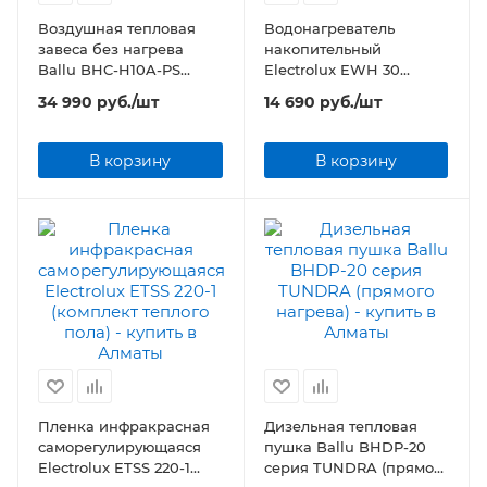
Воздушная тепловая
Водонагреватель
завеса без нагрева
накопительный
Ballu BHC-H10A-PS
Electrolux EWH 30
Серия PS-A
AXIOmatic Slim
34 990
руб.
/шт
14 690
руб.
/шт
В корзину
В корзину
Пленка инфракрасная
Дизельная тепловая
саморегулирующаяся
пушка Ballu BHDP-20
Electrolux ETSS 220-1
серия TUNDRA (прямого