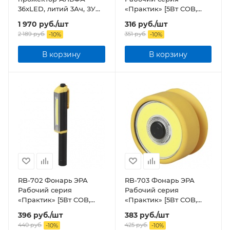
36xLED, литий 3Ач, ЗУ
«Практик» [5Вт COB,
220V+12V
3xAA, крючок, магнит,
1 970
руб.
/шт
316
руб.
/шт
бл]
2 189
руб.
351
руб.
-
10
%
-
10
%
В корзину
В корзину
RB-702 Фонарь ЭРА
RB-703 Фонарь ЭРА
Рабочий серия
Рабочий серия
«Практик» [5Вт COB,
«Практик» [5Вт COB,
3xAAA, Al корпус,
3xAAA, присоска, бл]
396
руб.
/шт
383
руб.
/шт
крючок, магнит, бл]
440
руб.
425
руб.
-
10
%
-
10
%