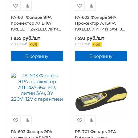
PA-601 Фонарь ЭРА
PA-602 Фонарь ЭРА
прожектор АЛЬФА
Прожектор АЛЬФА
19xLED + 24xLED, литий
19XLED, ЛИТИЙ 3АЧ, ЗУ
3Ач, ЗУ 220V+12V
220V+12V
1 835
руб.
/шт
1 593
руб.
/шт
2 039
руб.
1 770
руб.
-
10
%
-
10
%
В корзину
В корзину
PA-603 Фонарь ЭРА
RB-701 Фонарь ЭРА
прожектор АЛЬФА
Рабочий серия