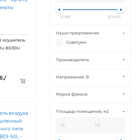
10 999
333 000
Наши предложения
 осушитель
Советуем
llu BD30U
Производитель
Напряжение, В
б.
/
Марка фреона
Площадь помещения, м2