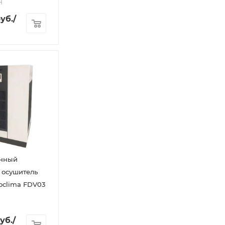
H
уб.
/
нный
 осушитель
oclima FDV03
уб.
/