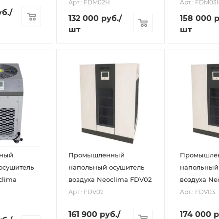
Арт.: FDM02H
Арт.: FDM03
б.
/
132 000
руб.
/
158 000
р
шт
шт
ный
Промышленный
Промышле
осушитель
напольный осушитель
напольный
clima
воздуха Neoclima FDV02
воздуха Ne
Арт.: FDV02
Арт.: FDV03
161 900
руб.
/
174 000
р