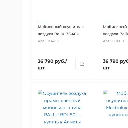
Мобильный осушитель
Мобильный 
воздуха Ballu BD40U
воздуха Bal
Арт.: BD40U
Арт.: BD60U
26 790
руб.
/
36 790
руб
шт
шт