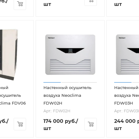
б.
/
шт
шт
ный
Настенный осушитель
Настенный
осушитель
воздуха Neoclima
воздуха Ne
clima FDV06
FDW02H
FDW03H
Арт.: FDW02H
Арт.: FDW03
уб.
/
174 000
руб.
/
244 000
р
шт
шт