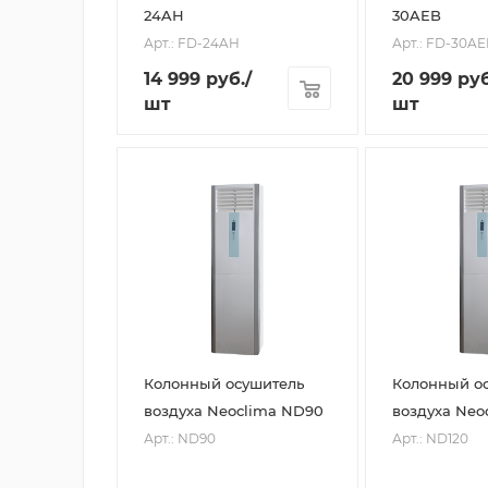
24AH
30AEB
Арт.: FD-24AH
Арт.: FD-30A
14 999
руб.
/
20 999
руб
шт
шт
Колонный осушитель
Колонный о
воздуха Neoclima ND90
воздуха Neo
Арт.: ND90
Арт.: ND120