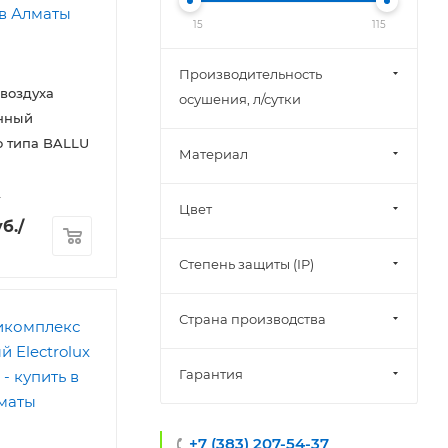
15
115
Производительность
воздуха
осушения, л/сутки
нный
о типа BALLU
Материал
L
Цвет
б.
/
Степень защиты (IP)
Страна производства
Гарантия
+7 (383) 207-54-37