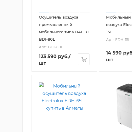
Осушитель воздуха
Мобильный 
промышленный
воздуха Elec
мобильного типа BALLU
15L
BDI-80L
Арт.: EDH-15L
Арт.: BDI-80L
14 590
руб
123 590
руб.
/
шт
шт