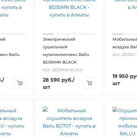
кий
Электрический
Мобильный
сушильный
воздуха Ba
екс Ballu
мультикомплекс Ballu
Арт.: BD30U
BD30MN BLACK
Арт.: BD30MN BLACK
19 950
ру
.
/
28 590
руб.
/
шт
шт