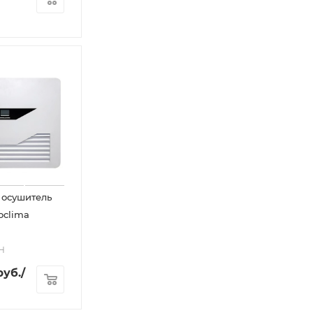
 осушитель
oclima
H
уб.
/