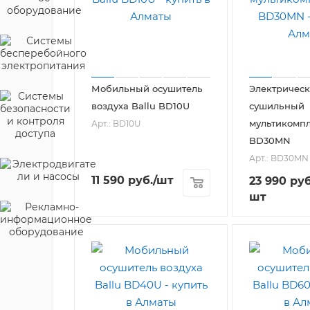
Мобильный осушитель
Электричес
воздуха Ballu BD10U
сушильный
мультикомпл
Арт.: BD10U
BD30MN
Арт.: BD30MN
11 590
руб.
/шт
23 990
руб
шт