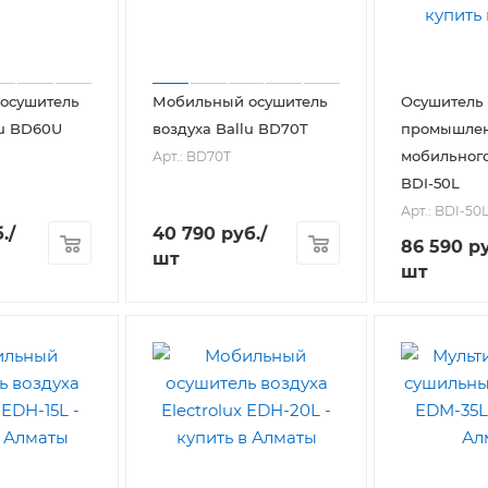
осушитель
Мобильный осушитель
Осушитель 
lu BD60U
воздуха Ballu BD70T
промышле
мобильног
Арт.: BD70T
BDI-50L
Арт.: BDI-50
.
/
40 790
руб.
/
86 590
ру
шт
шт