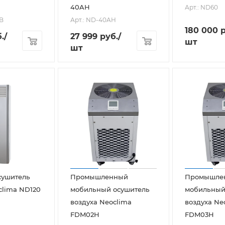
40AH
Арт.: ND60
EB
Арт.: ND-40AH
180 000
р
.
/
27 999
руб.
/
шт
шт
сушитель
Промышленный
Промышле
clima ND120
мобильный осушитель
мобильный
воздуха Neoclima
воздуха Ne
FDM02H
FDM03H