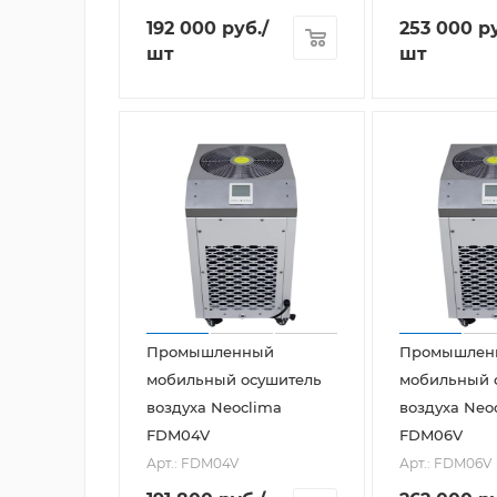
192 000
руб.
/
253 000
ру
шт
шт
Промышленный
Промышлен
мобильный осушитель
мобильный 
воздуха Neoclima
воздуха Neo
FDM04V
FDM06V
Арт.: FDM04V
Арт.: FDM06V