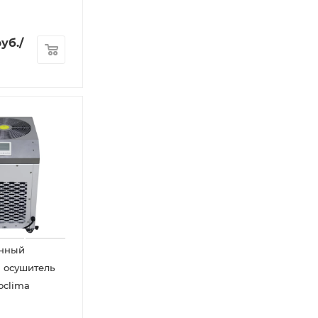
уб.
/
нный
 осушитель
oclima