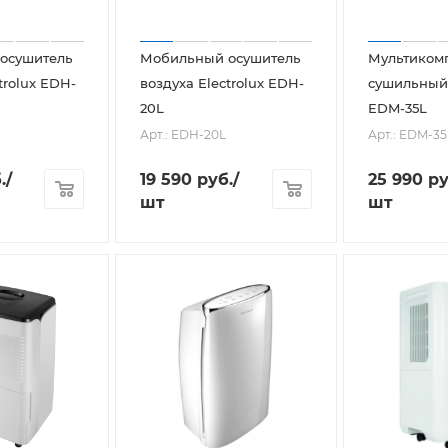
осушитель
Мобильный осушитель
Мультиком
trolux EDH-
воздуха Electrolux EDH-
сушильный 
20L
EDM-35L
Арт.: EDH-20L
Арт.: EDM-35
.
/
19 590
руб.
/
25 990
ру
шт
шт