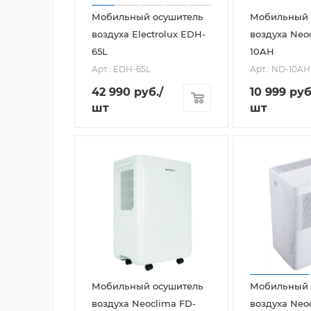
Мобильный осушитель
Мобильный 
воздуха Electrolux EDH-
воздуха Neo
65L
10AH
Арт.: EDH-65L
Арт.: ND-10AH
42 990
руб.
/
10 999
руб
шт
шт
Мобильный осушитель
Мобильный 
воздуха Neoclima FD-
воздуха Neo