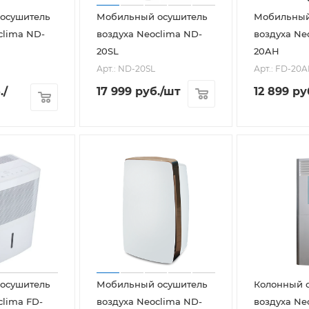
осушитель
Мобильный осушитель
Мобильный
clima ND-
воздуха Neoclima ND-
воздуха Ne
20SL
20AH
Арт.: ND-20SL
Арт.: FD-20
.
/
17 999
руб.
/шт
12 899
ру
осушитель
Мобильный осушитель
Колонный 
clima FD-
воздуха Neoclima ND-
воздуха Ne