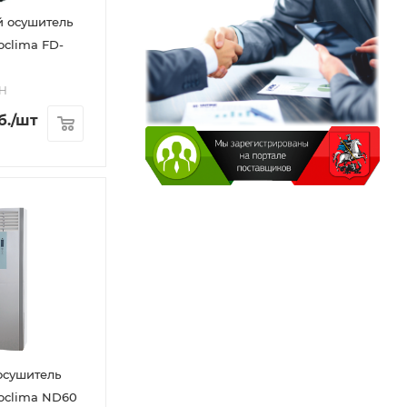
 осушитель
oclima FD-
AH
б.
/шт
осушитель
oclima ND60