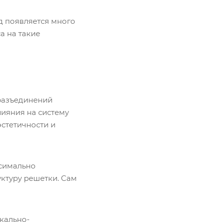
од появляется много
а на такие
разъединений
лияния на систему
стетичности и
ксимально
уктуру решетки. Сам
кально-