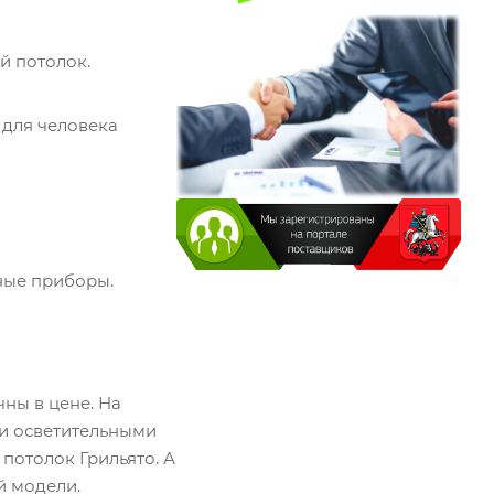
й потолок.
 для человека
пные приборы.
ны в цене. На
ми осветительными
 потолок Грильято. А
й модели.