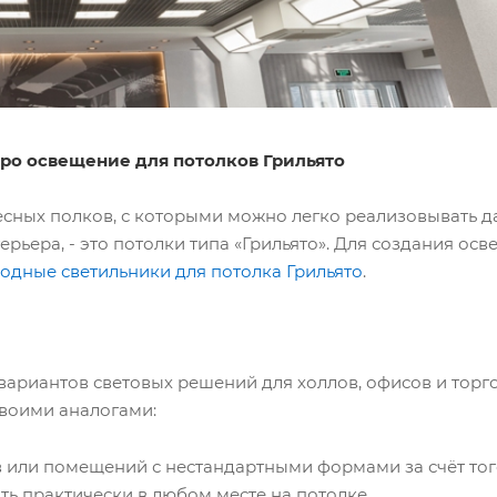
про освещение для потолков Грильято
ных полков, с которыми можно легко реализовывать д
ьера, - это потолки типа «Грильято». Для создания осв
одные светильники для потолка Грильято
.
ариантов световых решений для холлов, офисов и тор
своими аналогами:
или помещений с нестандартными формами за счёт того
ь практически в любом месте на потолке.