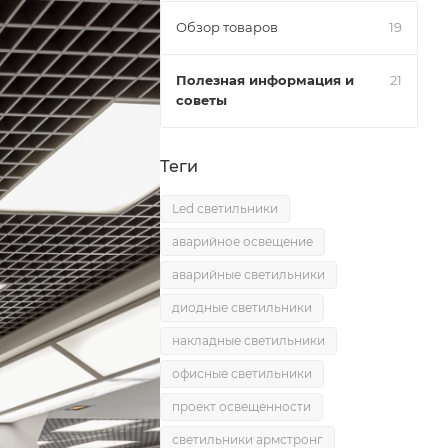
Обзор товаров
19
Полезная информация и
21
советы
Теги
Led светильники
аварийное освещение
аварийные светильники
диодные светильники
накладные светильники
офисные светильники
проект освещенности
светильники армстронг