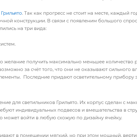
 Грильято
. Так как прогресс не стоит на месте, каждый г
чной конструкции. В связи с появленим большого спрос
ились на три вида:
истем.
то желание получить максимально меньшее количество 
озможно за счёт того, что они не оказывают сильного в
элементы. Последние придают осветительному прибору э
ие для светильников Грильято. Их корпус сделан с ма
ребуют индивидуальных подвесов и вмешательства в стр
о может войти в любую схожую по дизайну ячейку.
чивают в помещении мягкий, но при этом мощный, верти