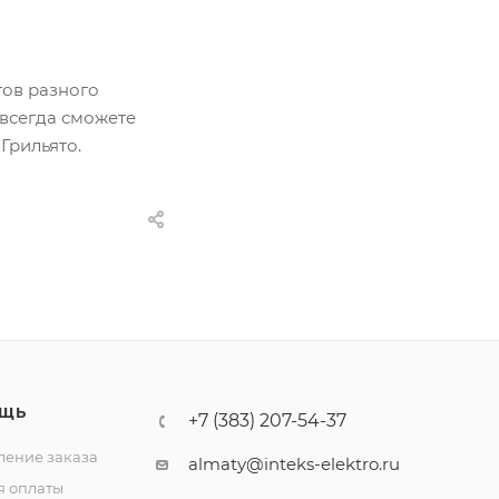
тов разного
 всегда сможете
Грильято.
ЩЬ
+7 (383) 207-54-37
ение заказа
almaty@inteks-elektro.ru
я оплаты