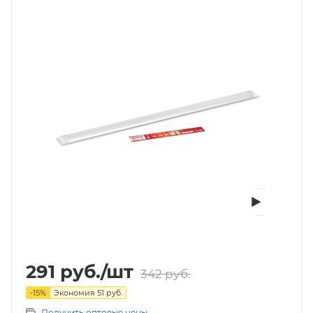
291
руб.
/шт
342
руб.
-
15
%
Экономия
51
руб.
Получить оптовые цены