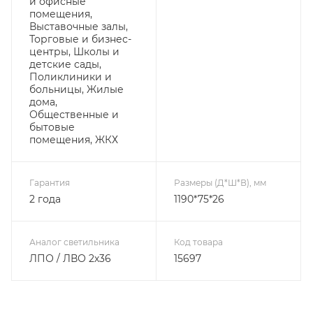
и офисные
помещения,
Выставочные залы,
Торговые и бизнес-
центры, Школы и
детские сады,
Поликлиники и
больницы, Жилые
дома,
Общественные и
бытовые
помещения, ЖКХ
Гарантия
Размеры (Д*Ш*В), мм
2 года
1190*75*26
Аналог светильника
Код товара
ЛПО / ЛВО 2х36
15697