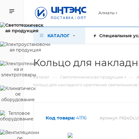
Алматы
КАТАЛОГ
Специальные ус
Кольцо для наклад
—
—
Каталог
Светотехническая продукция
А
Кольцо для накладного крепления светильников
Код товара:
41116
Артикул:
FR24DLU