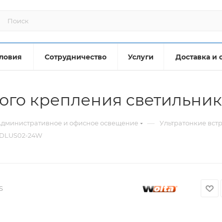
ловия
Сотрудничество
Услуги
Доставка и 
ного крепления светильни
—
дминистративное и офисное освещение
Ультратонкие вст
 DLUS02-24W
S