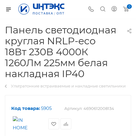
0
Панель светодиодная
круглая NRLP-eco
18Вт 230В 4000К
1260Лм 225мм белая
накладная IP40
Ультратонкие встраиваемые и накладные светильники
Код товара:
5905
Артикул:
4690612008134