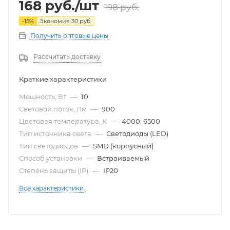
168
руб.
/шт
198
руб.
-
15
%
Экономия
30
руб.
Получить оптовые цены
Рассчитать доставку
Краткие характеристики
Мощность, Вт
—
10
Световой поток, Лм
—
900
Цветовая температура, К
—
4000, 6500
Тип источника света
—
Светодиоды (LED)
Тип светодиодов
—
SMD (корпусный)
Способ установки
—
Встраиваемый
Степень защиты (IP)
—
IP20
Все характеристики