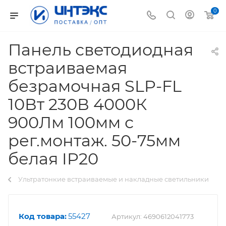
0
Панель светодиодная
встраиваемая
безрамочная SLP-FL
10Вт 230В 4000К
900Лм 100мм с
рег.монтаж. 50-75мм
белая IP20
Ультратонкие встраиваемые и накладные светильники
Код товара:
55427
Артикул:
4690612041773