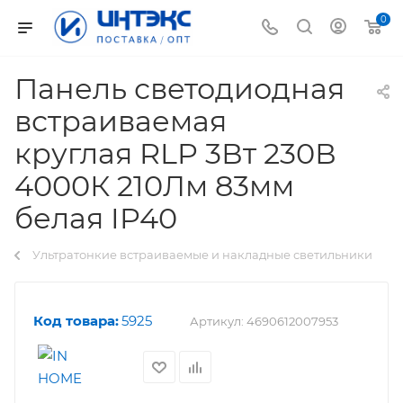
0
Панель светодиодная
встраиваемая
круглая RLP 3Вт 230В
4000К 210Лм 83мм
белая IP40
Ультратонкие встраиваемые и накладные светильники
Код товара:
5925
Артикул:
4690612007953