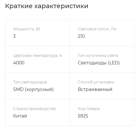
Краткие характеристики
Мощность, Вт
Световой поток, Лм
3
210
Цветовая температура, К
Тип источника света
4000
Светодиоды (LED)
Тип светодиодов
Способ установки
SMD (корпусный)
Встраиваемый
Страна производства
Код товара
Китай
5925