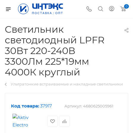
0
Светильник
светодиодный LPFR
30Вт 220-240В
3300Лм 225*19мм
4000К круглый
Ультратонкие встраиваемые и накладные светильники
Код товара:
37917
Артикул:
4680625005961