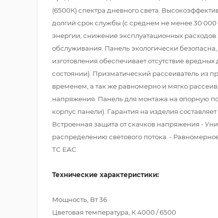
(6500К) спектра дневного света. Высокоэффект
долгий срок службы (с среднем не менее 30 00
энергии, снижение эксплуатационных расходов 
обслуживания. Панель экологически безопасна, 
изготовления обеспечивает отсутствие вредных 
состоянии). Призматический рассеиватель из п
временем, а так же равномерно и мягко рассеив
напряжения. Панель для монтажа на опорную по
корпус панели). Гарантия на изделия составляет
Встроенная защита от скачков напряжения - У
распределению светового потока. - Равномерное
ТС ЕАС
Технические характеристики:
Мощность, Вт 36
Цветовая температура, К 4000 / 6500