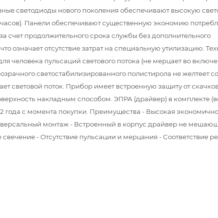
ивные светодиоды нового поколения обеспечивают высокую свет
0 часов). Панели обеспечивают существенную экономию потреб
за счет продолжительного срока службы без дополнительного
что означает отсутствие затрат на специальную утилизацию. Те
для человека пульсаций светового потока (не мерцает во включ
розрачного светостабилизированного полистирола не желтеет с
ает световой поток. Прибор имеет встроенную защиту от скачко
верхность накладным способом. ЭПРА (драйвер) в комплекте (в
 2 года с момента покупки. Преимущества - Высокая экономично
ниверсальный монтаж - Встроенный в корпус драйвер не мешаю
 свечение - Отсутствие пульсации и мерцания - Соответствие р