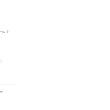
ура, К
)
мм