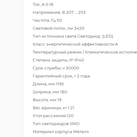
Ток, А 0.18
Напряжение, В 207 … 253
Частота, Гц 50
Световой поток, лм 3420
Тип источника света Светодиод. (LED)
Класс энергетической эффективности A
Температурный режим / Климатическое исполне
Степень защиты, IP IP40
Срок службы, ч 30000
Гарантийный срок, г 2 года
Длина, мм 1195
Ширина, мм 180
Высота, мм 19
Вес единицы, кг 1.21
Угол рассеяния 120
Тип светодиодов SMD
Материал корпуса Металл