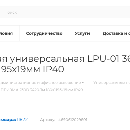
ловия
Сотрудничество
Услуги
Доставка и 
ая универсальная LPU-01 
195х19мм IP40
—
дминистративное и офисное освещение
Универсальные по
 ПРИЗМА 230В 3420Лм 180х1195х19мм IP40
товара:
11872
Артикул:
4690612029801