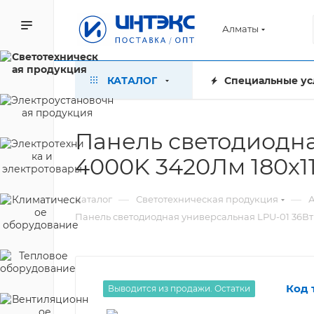
Алматы
КАТАЛОГ
Специальные ус
Панель светодиодн
4000K 3420Лм 180х1
—
—
Каталог
Светотехническая продукция
А
Панель светодиодная универсальная LPU-01 36Вт
Код 
Выводится из продажи. Остатки