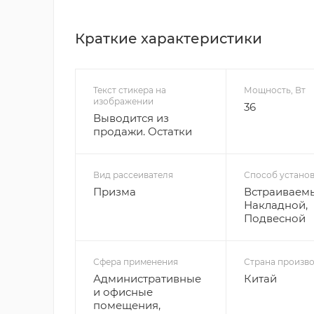
Краткие характеристики
Текст стикера на
Мощность, Вт
изображении
36
Выводится из
продажи. Остатки
Вид рассеивателя
Способ устано
Призма
Встраиваем
Накладной,
Подвесной
Сфера применения
Страна произво
Административные
Китай
и офисные
помещения,