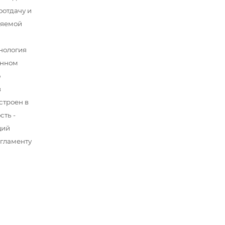
оотдачу и
ляемой
хнология
енном
о
в
строен в
сть -
щий
егламенту