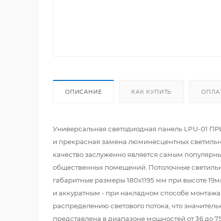
ОПИСАНИЕ
КАК КУПИТЬ
ОПЛА
Универсальная светодиодная панель LPU-01 ПРИ
и прекрасная замена люминесцентных светильни
качество заслуженно является самым популярны
общественных помещений. Потолочные светильн
габаритные размеры 180х1195 мм при высоте 19
и аккуратным - при накладном способе монтажа.
распределению светового потока, что значител
представлена в диапазоне мощностей от 36 до 7