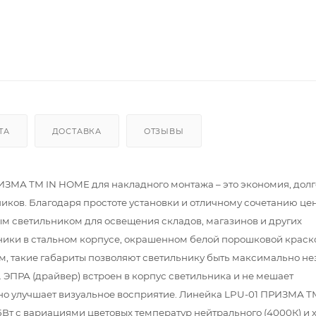
ТА
ДОСТАВКА
ОТЗЫВЫ
ЗМА ТМ IN HOME для накладного монтажа – это экономия, дол
ков. Благодаря простоте установки и отличному сочетанию це
м светильником для освещения складов, магазинов и других
ики в стальном корпусе, окрашенном белой порошковой краск
мм, такие габариты позволяют светильнику быть максимально н
 ЭПРА (драйвер) встроен в корпус светильника и не мешает
ьно улучшает визуальное восприятие. Линейка LPU-01 ПРИЗМА 
5Вт с вариациями цветовых температур нейтрального (4000К) и 