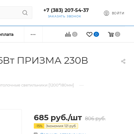
+7 (383) 207-54-37
ВОЙТИ
ЗАКАЗАТЬ ЗВОНОК
оплата
0
0
0
36Вт ПРИЗМА 230В
—
толочные светильники [1200*180мм]
685
руб.
/шт
806
руб.
-
15
%
Экономия
121
руб.