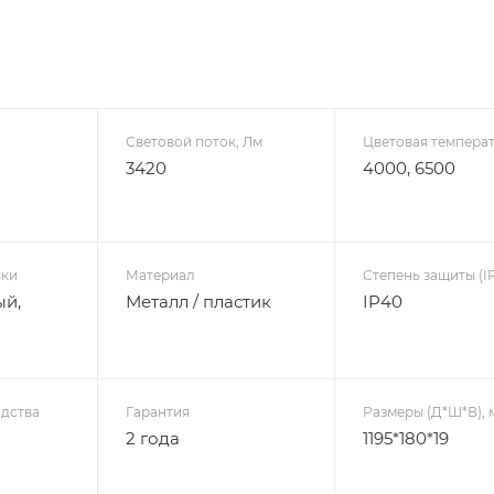
Световой поток, Лм
Цветовая температ
3420
4000, 6500
вки
Материал
Степень защиты (IP
ый,
Металл / пластик
IP40
дства
Гарантия
Размеры (Д*Ш*В), 
2 года
1195*180*19