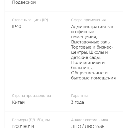
Подвесной
Степень защиты (IP)
Сфера применения
IP40
Административные
и офисные
помещения,
Выставочные залы,
Торговые и бизнес-
центры, Школы и
детские сады,
Поликлиники и
больницы,
Общественные и
бытовые помещения
Страна производства
Гарантия
Китай
3 года
Размеры (Д*Ш*В), мм
Аналог светильника
1200*180*19
ЛПО / ЛВО 2х36