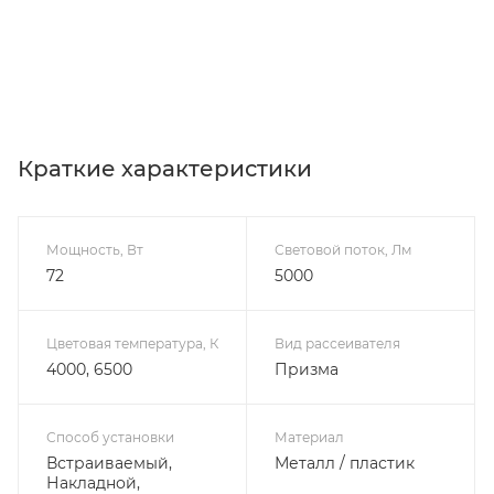
Краткие характеристики
Мощность, Вт
Световой поток, Лм
72
5000
Цветовая температура, К
Вид рассеивателя
4000, 6500
Призма
Способ установки
Материал
Встраиваемый,
Металл / пластик
Накладной,