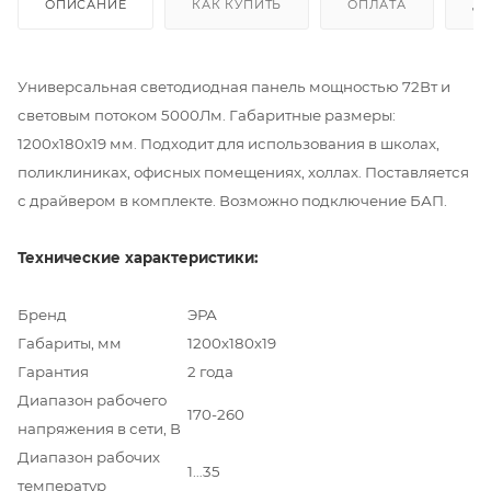
ОПИСАНИЕ
КАК КУПИТЬ
ОПЛАТА
Д
Универсальная светодиодная панель мощностью 72Вт и
световым потоком 5000Лм. Габаритные размеры:
1200х180х19 мм. Подходит для использования в школах,
поликлиниках, офисных помещениях, холлах. Поставляется
с драйвером в комплекте. Возможно подключение БАП.
Технические характеристики:
Бренд
ЭРА
Габариты, мм
1200х180х19
Гарантия
2 года
Диапазон рабочего
170-260
напряжения в сети, В
Диапазон рабочих
1…35
температур