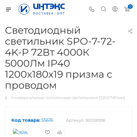
0
Светодиодный
светильник SPO-7-72-
4K-P 72Вт 4000К
5000Лм IP40
1200x180x19 призма с
проводом
Универсальные потолочные светильники [1200*180мм]
Код товара:
55616
Артикул:
Б0026956