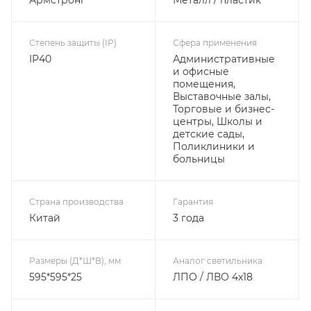
Степень защиты (IP)
Сфера применения
IP40
Административные
и офисные
помещения,
Выставочные залы,
Торговые и бизнес-
центры, Школы и
детские сады,
Поликлиники и
больницы
Страна производства
Гарантия
Китай
3 года
Размеры (Д*Ш*В), мм
Аналог светильника
595*595*25
ЛПО / ЛВО 4х18