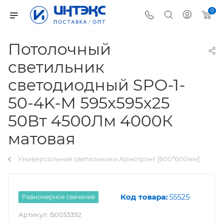
0
Потолочный
светильник
светодиодный SPO-1-
50-4K-M 595x595x25
50Вт 4500Лм 4000К
матовая
Универсальные светильники Армстронг [600*600мм]
Код товара:
55525
Равномерное свечение
Артикул:
Б0053392