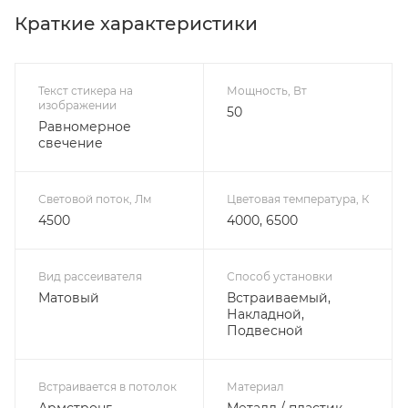
Краткие характеристики
Текст стикера на
Мощность, Вт
изображении
50
Равномерное
свечение
Световой поток, Лм
Цветовая температура, К
4500
4000, 6500
Вид рассеивателя
Способ установки
Матовый
Встраиваемый,
Накладной,
Подвесной
Встраивается в потолок
Материал
Армстронг
Металл / пластик