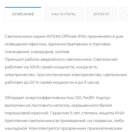
ОПИСАНИЕ
КАК КУПИТЬ
ОПЛАТА
Д
Светильники серии INTEKS OfficeА IP54 применяется для
освещения офисных, административных и торговых
помещений, коридоров, холлов.
Принцип работы аварийного светильника: Светильник
работает на 100% своей мощности, когда есть
электричество, при отключении электричества, светильник
работает до 20 % своей мощности и до 3 часов.
Обладает энергоэффективностью 120 Лм/Вт. Корпус
выполнен из листового металла, окрашенного белой
порошковой краской. Гарантия 5 лет, степень защиты IP40.
Крепление светильника встраиваемый, на подвесах, либо
накладной. Комплектуется прозрачным призматическим