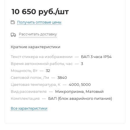
10 650
руб.
/шт
Получить оптовые цены
Рассчитать доставку
Краткие характеристики
Текст стикера на изображении
—
БАП 3 часа IP54
Время автономной работы, час
—
3
Мощность, Вт
—
32
Световой поток, Лм
—
3840
Цветовая температура, К
—
4000, 5000
Вид рассеивателя
—
Микропризма, Матовый
Комплектация
—
БАП (блок аварийного питания)
Все характеристики