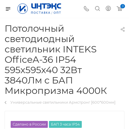
0
Потолочный
светодиодный
светильник INTEKS
OfficeA-36 IP54
595х595х40 32Вт
3840Лм с БАП
Микропризма 4000К
Универсальные светильники Армстронг [600*600мм]
Сделано в России
БАП 3 часа IP54