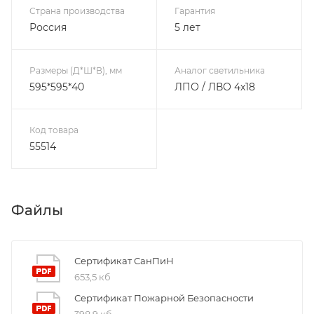
Страна производства
Гарантия
Россия
5 лет
Размеры (Д*Ш*В), мм
Аналог светильника
595*595*40
ЛПО / ЛВО 4х18
Код товара
55514
Файлы
Сертификат СанПиН
653,5 кб
Сертификат Пожарной Безопасности
398,9 кб