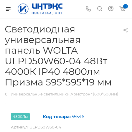
0
Светодиодная
универсальная
панель WOLTA
ULPD50W60-04 48Вт
4000К IP40 4800лм
Призма 595*595*19 мм
Универсальные светильники Армстронг [600*600мм]
Код товара:
55546
4800Лм
Артикул:
ULPD50W60-04