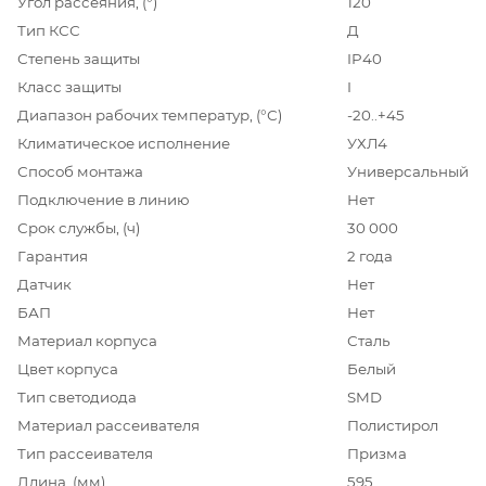
Угол рассеяния, (°)
120
Тип КСС
Д
Степень защиты
IP40
Класс защиты
I
Диапазон рабочих температур, (°С)
-20..+45
Климатическое исполнение
УХЛ4
Способ монтажа
Универсальный
Подключение в линию
Нет
Срок службы, (ч)
30 000
Гарантия
2 года
Датчик
Нет
БАП
Нет
Материал корпуса
Сталь
Цвет корпуса
Белый
Тип светодиода
SMD
Материал рассеивателя
Полистирол
Тип рассеивателя
Призма
Длина, (мм)
595