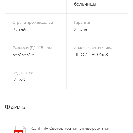
больницы
Страна производства
Гарантия
Китай
2 года
Размеры (Д*Ш*В), мм
Аналог светильника
595*595*19
ЛПО / ЛВО 4х18
Код товара
55546
Файлы
СанПиН Светодиодная универсальная