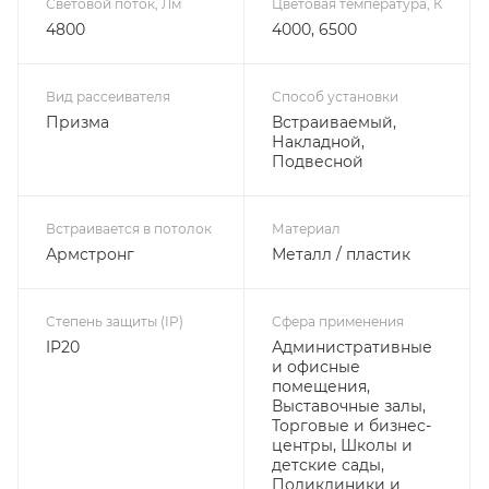
Световой поток, Лм
Цветовая температура, К
4800
4000, 6500
Вид рассеивателя
Способ установки
Призма
Встраиваемый,
Накладной,
Подвесной
Встраивается в потолок
Материал
Армстронг
Металл / пластик
Степень защиты (IP)
Сфера применения
IP20
Административные
и офисные
помещения,
Выставочные залы,
Торговые и бизнес-
центры, Школы и
детские сады,
Поликлиники и