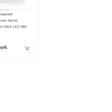
иодный
ьник Аргос
рт-ЖКХ LED 9Вт
руб.