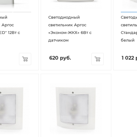
ный
Светодиодный
Светод
 Аргос
светильник Аргос
светил
ED" 12Вт с
«Эконом-ЖКХ» 6Вт с
Станда
датчиком
белый
620
руб.
1 022