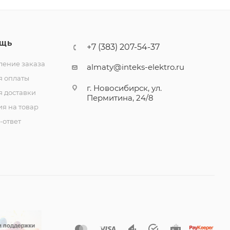
ЩЬ
+7 (383) 207-54-37
ение заказа
almaty@inteks-elektro.ru
я оплаты
г. Новосибирск, ул.
я доставки
Пермитина, 24/8
ия на товар
-ответ