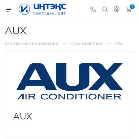
0
AUX
—
—
Справочная информация
Производители
AUX
AUX