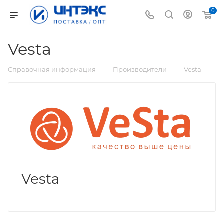
0
Vesta
—
—
Справочная информация
Производители
Vesta
Vesta