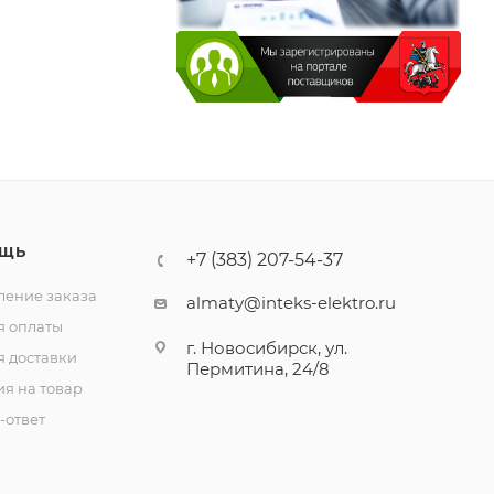
ЩЬ
+7 (383) 207-54-37
ение заказа
almaty@inteks-elektro.ru
я оплаты
г. Новосибирск, ул.
я доставки
Пермитина, 24/8
ия на товар
-ответ