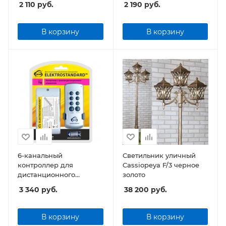
2 110
руб.
2 190
руб.
освещением Y2
освещением Y7
В корзину
В корзину
6-канальный
Светильник уличный
контроллер для
Cassiopeya F/3 черное
дистанционного
золото
управления
3 340
руб.
38 200
руб.
освещением Y6
В корзину
В корзину