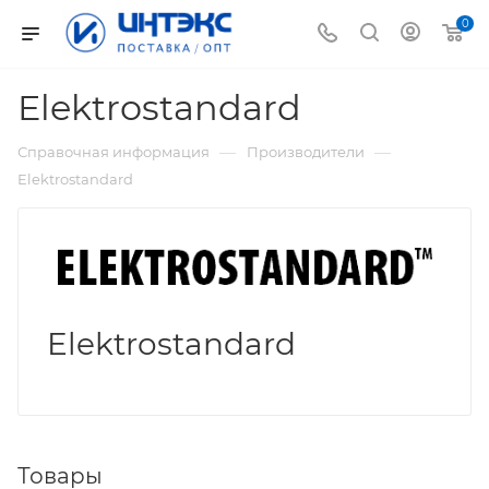
0
Elektrostandard
—
—
Справочная информация
Производители
Elektrostandard
Elektrostandard
Товары