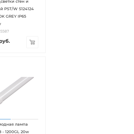
светки стен и
й PST/W S124124
0K GREY IP65
y
05587
руб.
иодная лампа
 - 1200GL 20w