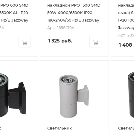
 PPO 600 SMD
накладной PPO 1500 SMD
наклад
500K AL IP20
50W 4000/6500K IP20
выкл) 
0Hz/E Jazzway
180-240V/50Hz/E Jazzway
IP20 10
Jazzwa
08A
Арт.: 2856470A
Арт.: 28
1 325
руб.
1 408
к
Светильник
Светил