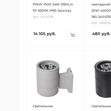
PWW 1000 24W 2160Lm
накладной
15° 6500K IP65 Jazzway
20W 4000/6
180-240V/5
Арт.: 5024038
Арт.: 28505
14 105
руб.
480
руб.
Светильник
Светильни