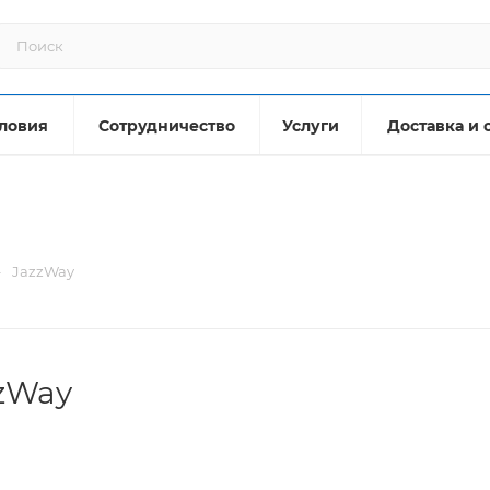
ловия
Сотрудничество
Услуги
Доставка и 
—
JazzWay
zWay