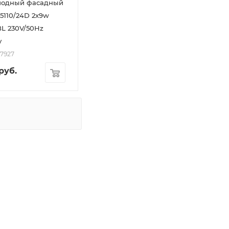
иодный фасадный
5110/24D 2x9w
y
57927
руб.