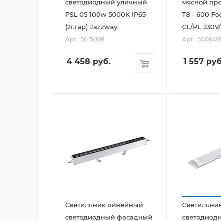
светодиодный уличный
мясной пр
PSL 05 100w 5000K IP65
T8 - 600 Food 
(2г.гар) Jazzway
CL/PL 230V
Арт.: 5015098
Арт.: 500646
4 458
руб.
1 557
руб
Светильник линейный
Светильни
светодиодный фасадный
светодиод