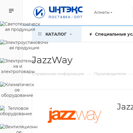
Алматы
КАТАЛОГ
Специальные ус
JazzWay
—
Справочная информация
Производители
Jaz