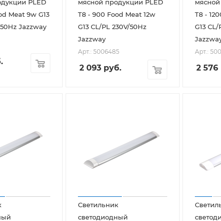
одукции PLED
мясной продукции PLED
мясной
Meat 9w G13
T8 - 900 Food Meat 12w
T8 - 120
/50Hz Jazzway
G13 CL/PL 230V/50Hz
G13 CL/
Jazzway
Jazzwa
1
Арт.: 5006485
Арт.: 50
.
2 093
руб.
2 576
к
Светильник
Светил
ный
светодиодный
светод