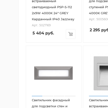
встраиваемый
для подсве
светодиодный PSP-S-112
ступеней P
2x9W 4000K 24° GREY
4000K
Карданный IP40 Jazzway
Арт.: 500560
Арт.: 5027169
2 295
руб
5 404
руб.
Светильник фасадный
Светильни
для подсветки стен и
встраивае