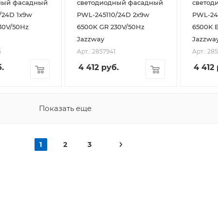
ный фасадный
светодиодный фасадный
светод
/24D 1x9w
PWL-245110/24D 2x9w
PWL-24
6500K GR 230V/50Hz
6500K BL 230V/50Hz
Jazzway
Jazzwa
5
Арт.: 2857941
Арт.: 28
.
4 412
руб.
4 412
Показать еще
1
2
3