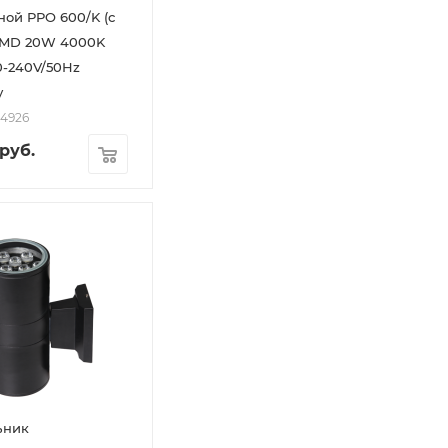
ной PPO 600/K (с
SMD 20W 4000K
0-240V/50Hz
y
54926
руб.
ьник