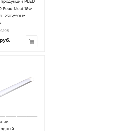
 продукции PLED
0 Food Meat 18w
PL 230V/50Hz
y
06508
руб.
ьник
иодный