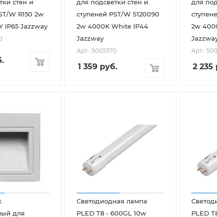
тки стен и
для подсветки стен и
для под
ST/W R150 2w
ступеней PST/W S120090
ступене
 GREY IP65 Jazzway
2w 4000K White IP44
2w 400
Jazzway
Jazzwa
0
Арт.: 5005570
Арт.: 50
.
1 359
руб.
2 235
к
Светодиодная лампа
Светод
мый для
PLED T8 - 600GL 10w
PLED T8