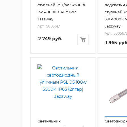
ступеней PST/W S230080
подсветки 
5w 4000K GREY IP65
ступеней 
Jazzway
3w 4000K W
Jazzway
Арт.: 5005617
Арт.: 500567
2 749
руб.
1 965
руб
Светильник
Светодиод