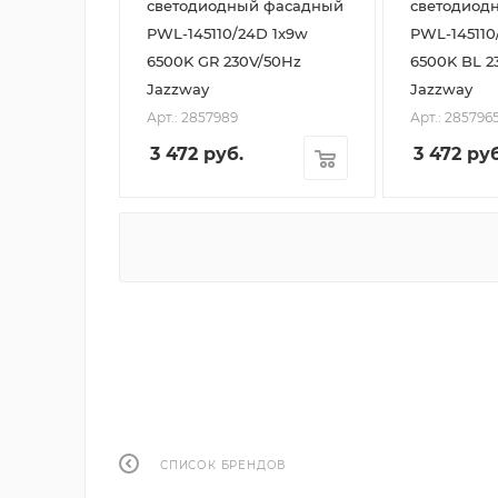
светодиодный фасадный
светодиод
PWL-145110/24D 1x9w
PWL-145110
6500K GR 230V/50Hz
6500K BL 230V/50Hz
Jazzway
Jazzway
Арт.: 2857989
Арт.: 285796
3 472
руб.
3 472
руб
СПИСОК БРЕНДОВ