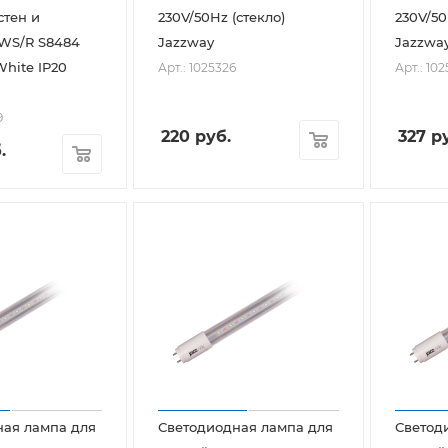
стен и
230V/50Hz (стекло)
230V/50
PWS/R S8484
Jazzway
Jazzwa
hite IP20
Арт.: 1025326
Арт.: 10
9
220
руб.
327
ру
.
ная лампа для
Светодиодная лампа для
Светод