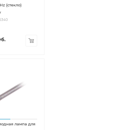
Hz (стекло)
y
25340
б.
иодная лампа для